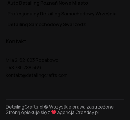
Auto Detailing Poznań Nowe Miasto
Profesjonalny Detailing Samochodowy Września
Detailing Samochodowy Swarzędz
Kontakt
Mila 2, 62-023 Robakowo
+48 780 788 569
kontakt@detailingcrafts.com
DetailingCrafts.pl © Wszystkie prawa zastrzeżone
Stroną opiekuje się z
agencja
CreAdsy.pl