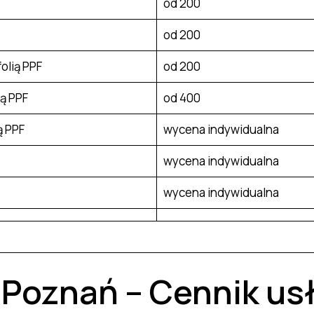
od 200
od 200
olią PPF
od 200
ą PPF
od 400
ą PPF
wycena indywidualna
wycena indywidualna
wycena indywidualna
 Poznań – Cennik us