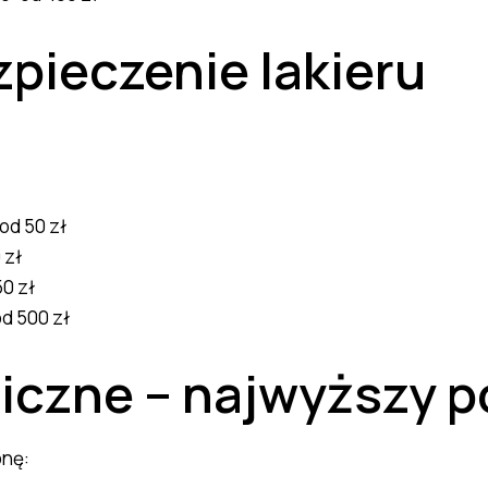
zpieczenie lakieru
od 50 zł
 zł
0 zł
d 500 zł
iczne – najwyższy 
onę: