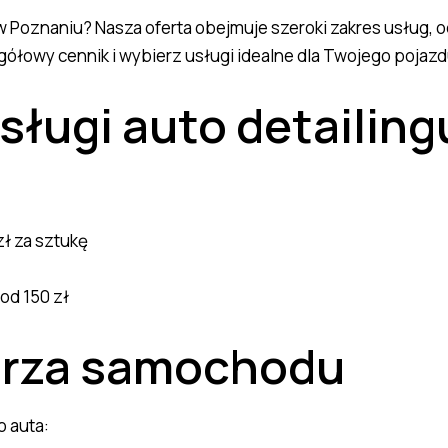
 w Poznaniu? Nasza oferta obejmuje szeroki zakres usłu
łowy cennik i wybierz usługi idealne dla Twojego pojazd
ługi auto detailing
ł za sztukę
od 150 zł
trza samochodu
o auta: