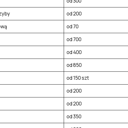
od 300
szyby
od 200
ową
od 70
od 700
od 400
od 850
od 150 szt
od 200
od 200
od 350