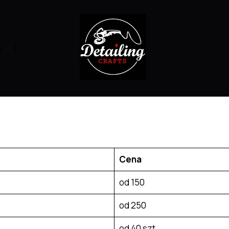
k
Cena
od 150
od 250
od 40 szt