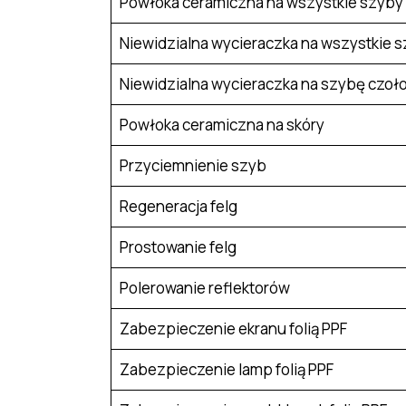
Powłoka ceramiczna na wszystkie szyby
Niewidzialna wycieraczka na wszystkie 
Niewidzialna wycieraczka na szybę czoł
Powłoka ceramiczna na skóry
Przyciemnienie szyb
Regeneracja felg
Prostowanie felg
Polerowanie reflektorów
Zabezpieczenie ekranu folią PPF
Zabezpieczenie lamp folią PPF