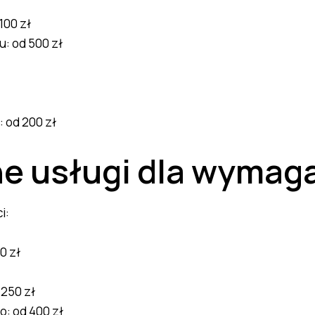
100 zł
: od 500 zł
 od 200 zł
ne usługi dla wymag
i:
0 zł
 250 zł
o: od 400 zł