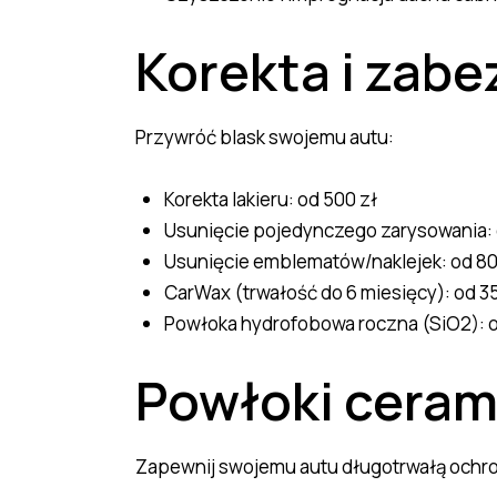
Korekta i zabe
Przywróć blask swojemu autu:
Korekta lakieru: od 500 zł
Usunięcie pojedynczego zarysowania: 
Usunięcie emblematów/naklejek: od 80
CarWax (trwałość do 6 miesięcy): od 35
Powłoka hydrofobowa roczna (SiO2): o
Powłoki ceram
Zapewnij swojemu autu długotrwałą ochr