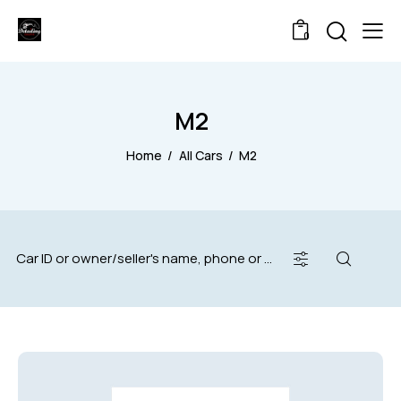
0
M2
Home
All Cars
M2