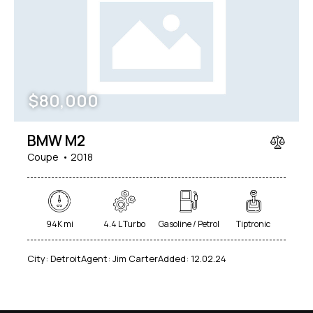
Mileage
Engine size
$
80,000
5000
185000
1.6
825
Produced
Price
BMW M2
2004
2024
800
200000
Coupe
2018
Climate control (12)
Heated seats (12)
Keyless entry (11)
Leather seats (12)
Navigation system (15)
Power windows (8)
94K mi
4.4 L Turbo
Gasoline / Petrol
Tiptronic
Winter tires (4)
City:
Detroit
Agent:
Jim Carter
Added:
12.02.24