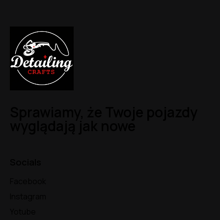
Sprawiamy, że Twoje pojazdy
wyglądają jak nowe
Socials
Facebook
Instagram
Yotube