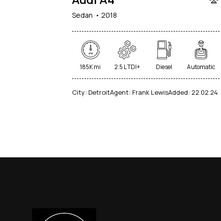
Sedan
2018
185K mi
2.5 L TDI+
Diesel
Automatic
City:
Detroit
Agent:
Frank Lewis
Added:
22.02.24