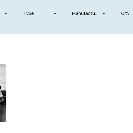
Produced
Price
825
2004
2024
800
Keyless entry (11)
Leat
Winter tires (4)