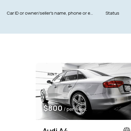
Mileage
Engine size
5000
185000
1.6
Climate control (12)
Heated seats (12)
RENT
Navigation system (15)
Power windows (8)
$
800
/ per week
Audi A4