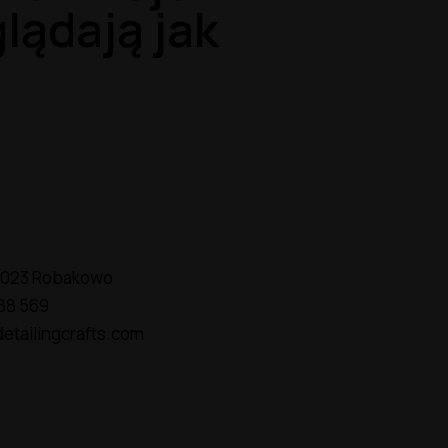
lądają jak
2-023 Robakowo
88 569
etailingcrafts.com