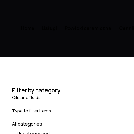
Home
Usługi
Powłoki ceramiczne
Cenni
Filter by category
Oils and fluids
All categories
Uncategorized