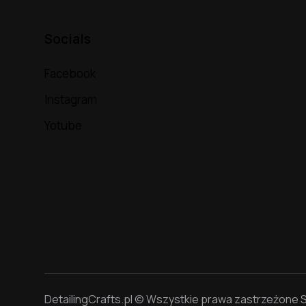
Socials
Facebook
Instagram
Yotube
DetailingCrafts.pl © Wszystkie prawa zastrzeżone S