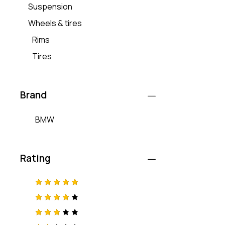
Suspension
Wheels & tires
Rims
Tires
Brand
BMW
Rating
Oceniono
5
na 5
Ocenio
no
4
na 5
Ocen