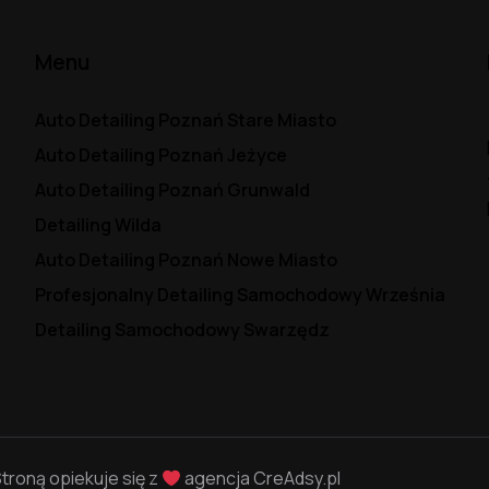
Menu
Auto Detailing Poznań Stare Miasto
Auto Detailing Poznań Jeżyce
Auto Detailing Poznań Grunwald
Detailing Wilda
Auto Detailing Poznań Nowe Miasto
Profesjonalny Detailing Samochodowy Września
Detailing Samochodowy Swarzędz
troną opiekuje się z
agencja
CreAdsy.pl