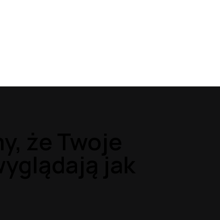
y, że Twoje
yglądają jak