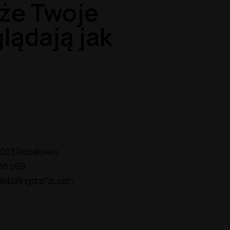
że Twoje
lądają jak
2-023 Robakowo
88 569
etailingcrafts.com