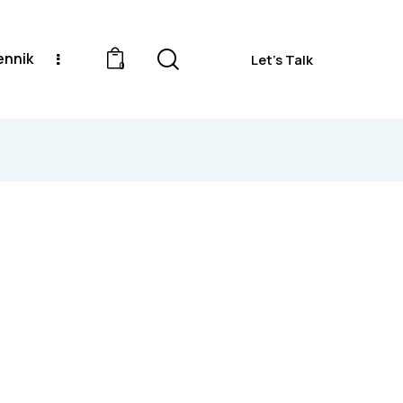
ennik
Let's Talk
0
Get 10% off your first purchase