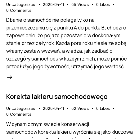
Uncategorized
2026-04-11
65
Views
0
Likes
0
Comments
Dbanie o samochód nie polega tylko na
przemieszczaniu się z punktu A do punktu B; chodzi o
zapewnienie, że pojazd pozostanie w doskonałym
stanie przez cały rok. Każda pora roku niesie ze sobą
własny zestaw wyzwań, a wiedza, jak zadbać o
szczegóły samochodu w każdym z nich, może pomóc
przedłużyć jego żywotność, utrzymać jego wartość…
Korekta lakieru samochodowego
Uncategorized
2026-04-11
62
Views
0
Likes
0
Comments
W dynamicznym świecie konserwacji
samochodów korekta lakieru wyróżnia się jako kluczowa