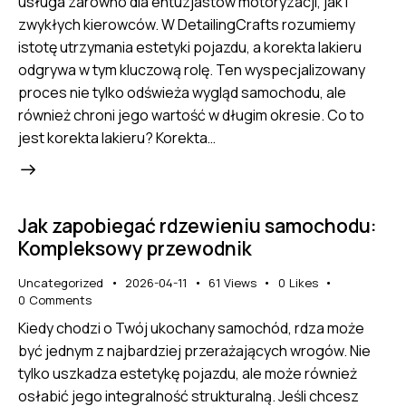
usługa zarówno dla entuzjastów motoryzacji, jak i
zwykłych kierowców. W DetailingCrafts rozumiemy
istotę utrzymania estetyki pojazdu, a korekta lakieru
odgrywa w tym kluczową rolę. Ten wyspecjalizowany
proces nie tylko odświeża wygląd samochodu, ale
również chroni jego wartość w długim okresie. Co to
jest korekta lakieru? Korekta…
Jak zapobiegać rdzewieniu samochodu:
Kompleksowy przewodnik
Uncategorized
2026-04-11
61
Views
0
Likes
0
Comments
Kiedy chodzi o Twój ukochany samochód, rdza może
być jednym z najbardziej przerażających wrogów. Nie
tylko uszkadza estetykę pojazdu, ale może również
osłabić jego integralność strukturalną. Jeśli chcesz