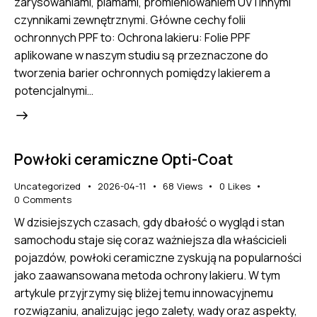
zarysowaniami, plamami, promieniowaniem UV i innymi
czynnikami zewnętrznymi. Główne cechy folii
ochronnych PPF to: Ochrona lakieru: Folie PPF
aplikowane w naszym studiu są przeznaczone do
tworzenia barier ochronnych pomiędzy lakierem a
potencjalnymi…
Powłoki ceramiczne Opti-Coat
Uncategorized
2026-04-11
68
Views
0
Likes
0
Comments
W dzisiejszych czasach, gdy dbałość o wygląd i stan
samochodu staje się coraz ważniejsza dla właścicieli
pojazdów, powłoki ceramiczne zyskują na popularności
jako zaawansowana metoda ochrony lakieru. W tym
artykule przyjrzymy się bliżej temu innowacyjnemu
rozwiązaniu, analizując jego zalety, wady oraz aspekty,