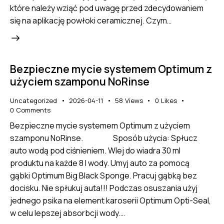
które należy wziąć pod uwagę przed zdecydowaniem
się na aplikację powłoki ceramicznej. Czym…
Bezpieczne mycie systemem Optimum z
użyciem szamponu NoRinse
Uncategorized
2026-04-11
58
Views
0
Likes
0
Comments
Bezpieczne mycie systemem Optimum z użyciem
szamponu NoRinse. Sposób użycia: Spłucz
auto wodą pod ciśnieniem. Wlej do wiadra 30 ml
produktu na każde 8 l wody. Umyj auto za pomocą
gąbki Optimum Big Black Sponge. Pracuj gąbką bez
docisku. Nie spłukuj auta!!! Podczas osuszania użyj
jednego psika na element karoserii Optimum Opti-Seal,
w celu lepszej absorbcji wody.…