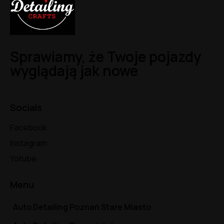
Sprawiamy, że Twoje pojazdy
wyglądają jak nowe
Socials
Facebook
Instagram
Yotube
Menu
Auto Detailing Poznań Stare Miasto