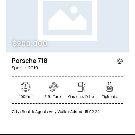
Mileage
Engine size
$
200,000
5000
185000
1.6
825
Produced
Price
Porsche 718
2004
2024
800
200000
Sport
2019
Climate control (12)
Heated seats (12)
Keyless entry (11)
Leather seats (12)
Navigation system (15)
Power windows (8)
100K mi
3.9 L Turbo
Gasoline / Petrol
Tiptronic
Winter tires (4)
City:
Seattle
Agent:
Amy Walker
Added:
15.02.24