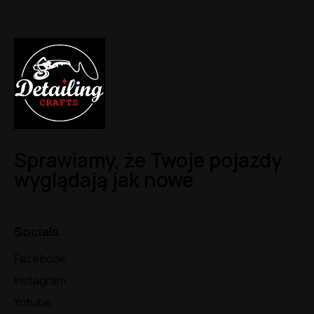
Sprawiamy, że Twoje pojazdy
wyglądają jak nowe
Socials
Facebook
Instagram
Yotube