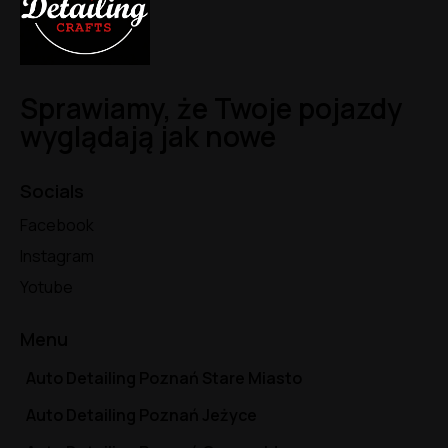
Sprawiamy, że Twoje pojazdy
wyglądają jak nowe
Socials
Facebook
Instagram
Yotube
Menu
Auto Detailing Poznań Stare Miasto
Auto Detailing Poznań Jeżyce