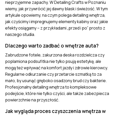
nieprzyjemne zapachy. W Detailing Crafts w Poznaniu
wiemy, jak przywrócić jej dawny blask i świeżość. W tym
artykule opowiemy, na czym polega detailing wnętrza,
jak czyścimy i impregnujemy elementy kabiny oraz jakie
efekty osiągamy – z przykładami „przed i po” prosto z
naszego studia.
Dlaczego warto zadbać o wnętrze auta?
Zabrudzone fotele, zakurzona deska rozdzielcza czy
poplamiona podsufitka nie tylko psują estetykę, ale
mogą też wpływać na komfort jazdy i zdrowie kierowcy.
Regularne odkurzanie czy przetarcie szmatką to za
mało, by usunąć głęboko osadzony brud czy bakterie.
Profesjonalny detailing wnętrza to kompleksowe
podejście, które nie tylko czyści, ale także zabezpiecza
powierzchnie na przyszłość.
Jak wygląda proces czyszczenia wnętrza w