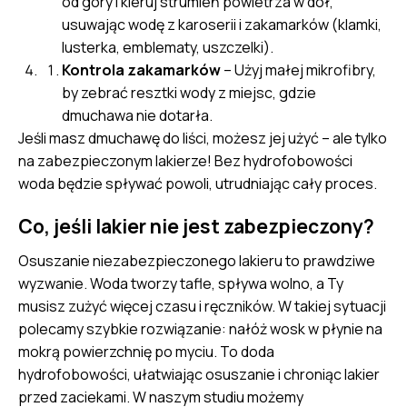
od góry i kieruj strumień powietrza w dół,
usuwając wodę z karoserii i zakamarków (klamki,
lusterka, emblematy, uszczelki).
Kontrola zakamarków
– Użyj małej mikrofibry,
by zebrać resztki wody z miejsc, gdzie
dmuchawa nie dotarła.
Jeśli masz dmuchawę do liści, możesz jej użyć – ale tylko
na zabezpieczonym lakierze! Bez hydrofobowości
woda będzie spływać powoli, utrudniając cały proces.
Co, jeśli lakier nie jest zabezpieczony?
Osuszanie niezabezpieczonego lakieru to prawdziwe
wyzwanie. Woda tworzy tafle, spływa wolno, a Ty
musisz zużyć więcej czasu i ręczników. W takiej sytuacji
polecamy szybkie rozwiązanie: nałóż wosk w płynie na
mokrą powierzchnię po myciu. To doda
hydrofobowości, ułatwiając osuszanie i chroniąc lakier
przed zaciekami. W naszym studiu możemy