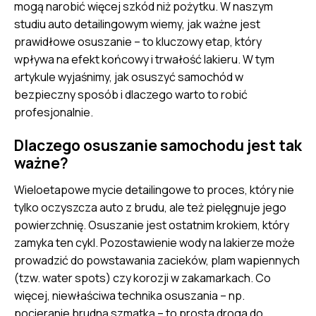
mogą narobić więcej szkód niż pożytku. W naszym
studiu auto detailingowym wiemy, jak ważne jest
prawidłowe osuszanie – to kluczowy etap, który
wpływa na efekt końcowy i trwałość lakieru. W tym
artykule wyjaśnimy, jak osuszyć samochód w
bezpieczny sposób i dlaczego warto to robić
profesjonalnie.
Dlaczego osuszanie samochodu jest tak
ważne?
Wieloetapowe mycie detailingowe to proces, który nie
tylko oczyszcza auto z brudu, ale też pielęgnuje jego
powierzchnię. Osuszanie jest ostatnim krokiem, który
zamyka ten cykl. Pozostawienie wody na lakierze może
prowadzić do powstawania zacieków, plam wapiennych
(tzw. water spots) czy korozji w zakamarkach. Co
więcej, niewłaściwa technika osuszania – np.
pocieranie brudną szmatką – to prosta droga do