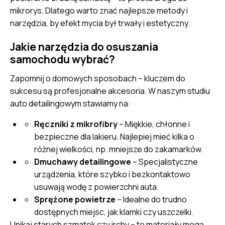
mikrorys. Dlatego warto znać najlepsze metody i
narzędzia, by efekt mycia był trwały i estetyczny.
Jakie narzędzia do osuszania
samochodu wybrać?
Zapomnij o domowych sposobach – kluczem do
sukcesu są profesjonalne akcesoria. W naszym studiu
auto detailingowym stawiamy na:
Ręczniki z mikrofibry
– Miękkie, chłonne i
bezpieczne dla lakieru. Najlepiej mieć kilka o
różnej wielkości, np. mniejsze do zakamarków.
Dmuchawy detailingowe
– Specjalistyczne
urządzenia, które szybko i bezkontaktowo
usuwają wodę z powierzchni auta.
Sprężone powietrze
– Idealne do trudno
dostępnych miejsc, jak klamki czy uszczelki.
Unikaj starych szmatek czy irchy – te materiały mogą