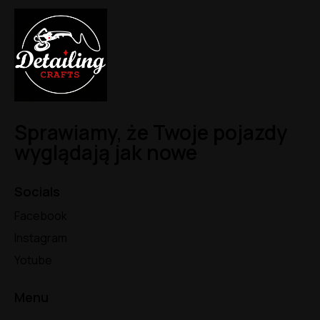
Sprawiamy, że Twoje pojazdy
wyglądają jak nowe
Socials
Facebook
Instagram
Yotube
Menu