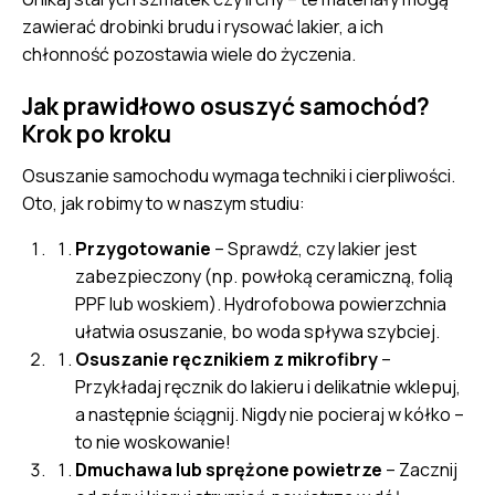
zawierać drobinki brudu i rysować lakier, a ich
chłonność pozostawia wiele do życzenia.
Jak prawidłowo osuszyć samochód?
Krok po kroku
Osuszanie samochodu wymaga techniki i cierpliwości.
Oto, jak robimy to w naszym studiu:
Przygotowanie
– Sprawdź, czy lakier jest
zabezpieczony (np.
powłoką ceramiczną
,
folią
PPF
lub woskiem). Hydrofobowa powierzchnia
ułatwia osuszanie, bo woda spływa szybciej.
Osuszanie ręcznikiem z mikrofibry
–
Przykładaj ręcznik do lakieru i delikatnie wklepuj,
a następnie ściągnij. Nigdy nie pocieraj w kółko –
to nie woskowanie!
Dmuchawa lub sprężone powietrze
– Zacznij