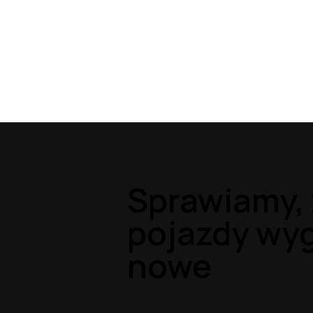
Sprawiamy, 
pojazdy wyg
nowe