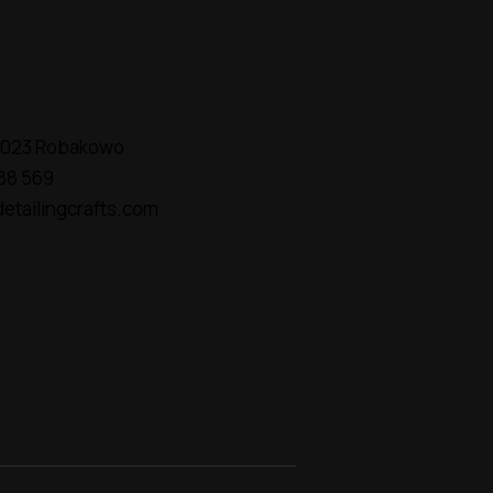
2-023 Robakowo
88 569
etailingcrafts.com