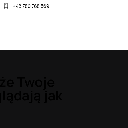
+48 780 788 569
że Twoje
lądają jak